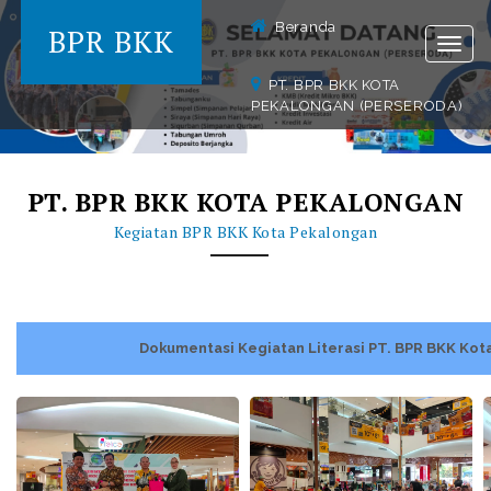
Beranda
BPR BKK
Togg
navig
PT. BPR BKK KOTA
PEKALONGAN (PERSERODA)
PT. BPR BKK KOTA PEKALONGAN
Kegiatan BPR BKK Kota Pekalongan
Dokumentasi Kegiatan Literasi PT. BPR BKK Kot