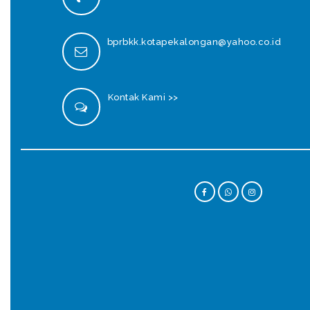
bprbkk.kotapekalongan@yahoo.co.id
Kontak Kami >>