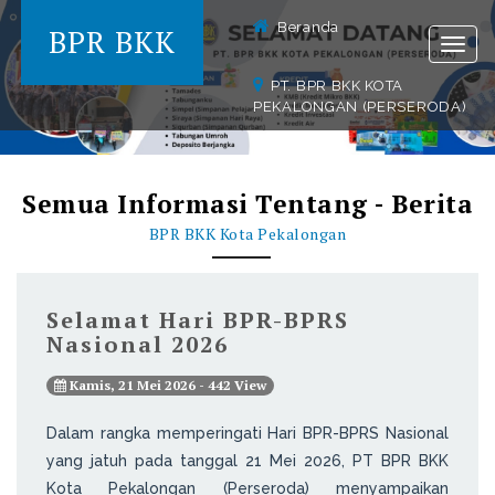
Beranda
BPR BKK
Togg
navig
PT. BPR BKK KOTA
PEKALONGAN (PERSERODA)
Semua Informasi Tentang - Berita
BPR BKK Kota Pekalongan
Selamat Hari BPR-BPRS
Nasional 2026
Kamis, 21 Mei 2026 - 442 View
Dalam rangka memperingati Hari BPR-BPRS Nasional
yang jatuh pada tanggal 21 Mei 2026, PT BPR BKK
Kota Pekalongan (Perseroda) menyampaikan