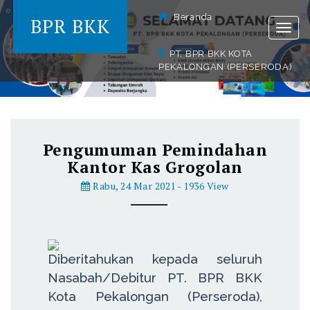
Beranda
BPR BKK
Togg
navig
PT. BPR BKK KOTA
PEKALONGAN (PERSERODA)
Pengumuman Pemindahan
Kantor Kas Grogolan
Rabu, 24 Mar 2021 - 1936 View
Diberitahukan kepada seluruh
Nasabah/Debitur PT. BPR BKK
Kota Pekalongan (Perseroda),