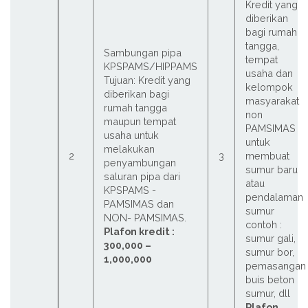
Kredit yang
diberikan
bagi rumah
tangga,
Sambungan pipa
tempat
KPSPAMS/HIPPAMS
usaha dan
Tujuan: Kredit yang
kelompok
diberikan bagi
masyarakat
rumah tangga
non
maupun tempat
PAMSIMAS
usaha untuk
untuk
melakukan
2
3
membuat
penyambungan
sumur baru
saluran pipa dari
atau
KPSPAMS -
pendalaman
PAMSIMAS dan
sumur
NON- PAMSIMAS.
contoh :
Plafon kredit :
sumur gali,
300,000 –
sumur bor,
1,000,000
pemasangan
buis beton
sumur, dll
Plafon